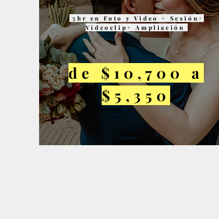
5hr en Foto y Video + Sesión+
Videoclip+ Ampliación
de $10,700 a
$5,350