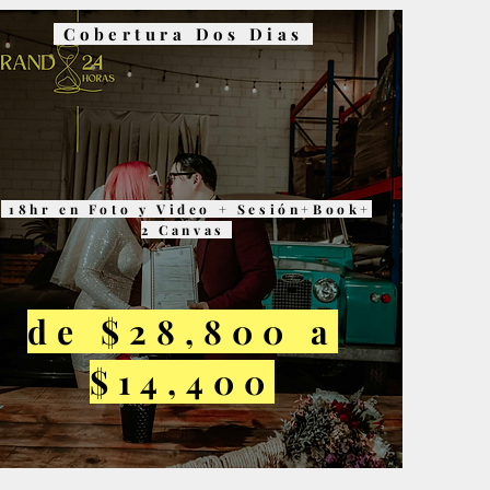
Cobertura Dos Dias
18hr en Foto y Video + Sesión+Book+
2 Canvas
de $28,800 a
$14,400