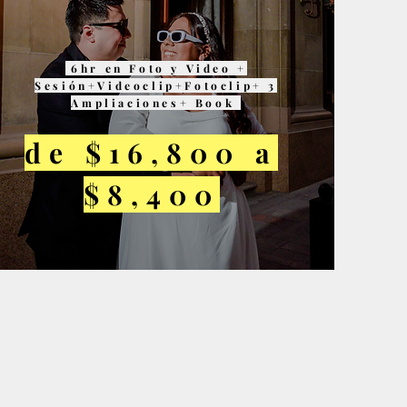
6hr en Foto y Video +
Sesión+Videoclip+Fotoclip+ 3
Ampliaciones+ Book
de $16,800 a
$8,400