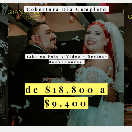
Cobertura Dia Completo
14hr en Foto y Video + Sesión+
Book+Canvas
de $18,800 a
$9,400