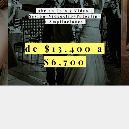
5hr en Foto y Video +
Sesión+Videoclip+Fotoclip+
2 Ampliaciones
de $13,400 a
$6,700