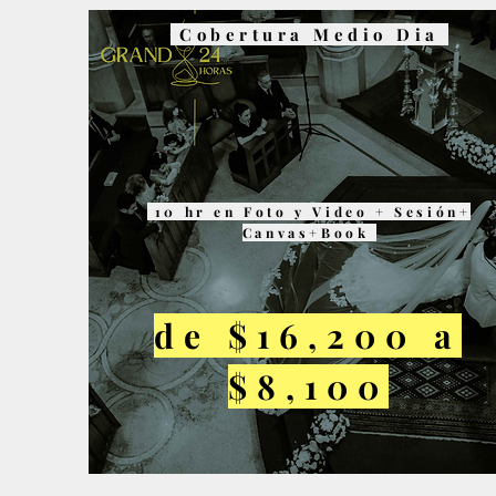
Cobertura Medio Dia
10 hr en Foto y Video + Sesión+
Canvas+Book
de $16,200 a
$8,100