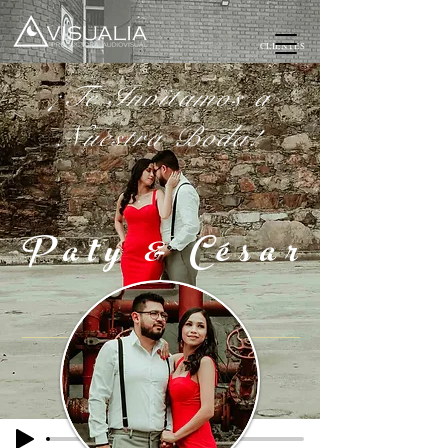
CLIENTES
¡Te Invitamos a
Nuestra Boda!
Paty & César