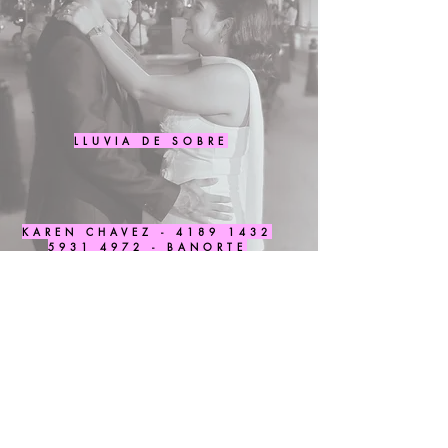
LLUVIA DE SOBRE
KAREN CHAVEZ -
4189 1432
5931 4972
- BANORTE
¡Ayudanos a sumar
KM a nuestra luna
de miel!
Código de