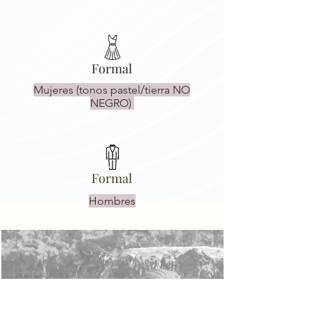
Formal
Mujeres (tonos pastel/tierra NO
NEGRO)
Formal
Hombres