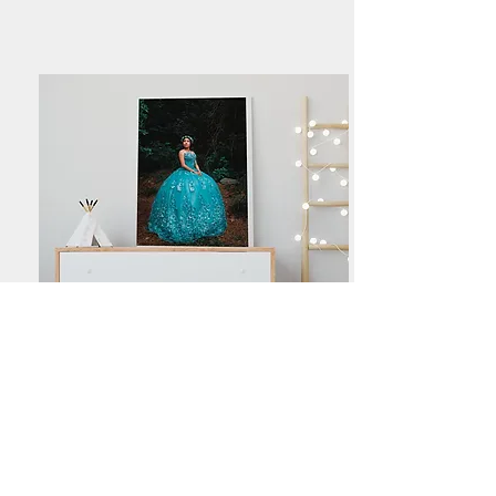
Canvas
Impresión en Tela
Bastidor de Madera
Químico Fijador
MEDIDAS DISPONIBLES
16X20 pulg >> MXN $ 1,400
20X24 pulg >> MXN $ 1,650